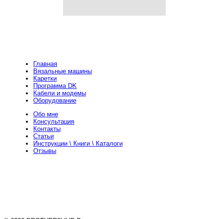
Главная
Вязальные машины
Каретки
Программа DK
Кабели и модемы
Оборудование
Обо мне
Консультация
Контакты
Статьи
Инструкции \ Книги \ Каталоги
Отзывы
+ 373 693 24 388
Телефон
viper225
Skype
viper225@yandex.com
Почта
19z32b5tgfka@gmail.com
Почта
Instagram
Instagram
Telegram
Telegram