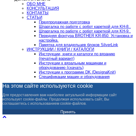
ОБО МНЕ
КОНСУЛЬТАЦИЯ
КОНТАКТЫ
СТАТЬИ
Предпродажная подготовка
Шпаргалка по работе с робот кареткой для KH-8..
Шпаргалка по работе с робот кареткой для KH-9..
Передняя фонтура BROTHER KR-850. Установка и
настройка.
Памятка для владельцев блоков SilverLink
ИНСТРУКЦИИ / КНИГИ / КАТАЛОГИ
Инструкции, книги и каталоги по вязанию
(печатный вариант)
Инструкции к вязальным машинам и
оборудованию (скачать)
Инструкции к программе DK (DesignaKnit)
Спецификации машин и оборудования
На этом сайте используются cookie
Для предоставления вам наиболее актуальной информации сайт
использует cookie-файлы. Продолжая использовать сайт, Вы
соглашаетесь с использованием cookie-файлов.
Принять