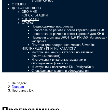
Brother KH-970
ОТЗЫВЫ
ДОПОЛНИТЕЛЬНО
ОБО МНЕ
КОНСУЛЬТАЦИЯ
КОНТАКТЫ
СТАТЬИ
Предпродажная подготовка
Шпаргалка по работе с робот кареткой для KH-8..
Шпаргалка по работе с робот кареткой для KH-9..
Передняя фонтура BROTHER KR-850. Установка и
настройка.
Памятка для владельцев блоков SilverLink
ИНСТРУКЦИИ / КНИГИ / КАТАЛОГИ
Инструкции, книги и каталоги по вязанию
(печатный вариант)
Инструкции к вязальным машинам и
оборудованию (скачать)
Инструкции к программе DK (DesignaKnit)
Спецификации машин и оборудования
Вы здесь:
Главная
Программа DK
Программное