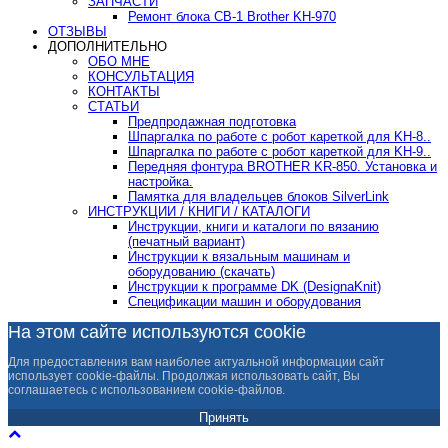
ЗАПЧАСТИ
Ремонт блока CB-1 Brother KH-970
ОТЗЫВЫ
ДОПОЛНИТЕЛЬНО
ОБО МНЕ
КОНСУЛЬТАЦИЯ
КОНТАКТЫ
СТАТЬИ
Предпродажная подготовка
Шпаргалка по работе с робот кареткой для KH-8..
Шпаргалка по работе с робот кареткой для KH-9..
Передняя фонтура BROTHER KR-850. Установка и
настройка.
Памятка для владельцев блоков SilverLink
ИНСТРУКЦИИ / КНИГИ / КАТАЛОГИ
Инструкции, книги и каталоги по вязанию
(печатный вариант)
Инструкции к вязальным машинам и
оборудованию (скачать)
Инструкции к программе DK (DesignaKnit)
Спецификации машин и оборудования
На этом сайте используются cookie
Для предоставления вам наиболее актуальной информации сайт
использует cookie-файлы. Продолжая использовать сайт, Вы
соглашаетесь с использованием cookie-файлов.
Принять