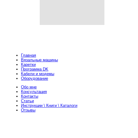
Главная
Вязальные машины
Каретки
Программа DK
Кабели и модемы
Оборудование
Обо мне
Консультация
Контакты
Статьи
Инструкции \ Книги \ Каталоги
Отзывы
+ 373 693 24 388
Телефон
viper225
Skype
viper225@yandex.com
Почта
19z32b5tgfka@gmail.com
Почта